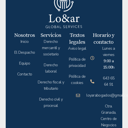
Nosotros
Servicios
Textos
Horario y
legales
contacto
Inicio
Derecho
mercantil y
Aviso legal
Lunes a
El Despacho
societario
viernes
Política de
9:00 a
Equipo
Derecho
privacidad
15:00h
laboral
Contacto
Política de
643 65
Derecho fiscal y
cookies
64 91
tributario
loyarabogados@gmail.c
Derecho civil y
procesal
Ctra.
Granada,
Centro de
Negocios